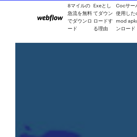
8マイルの
Exeとし
Cocサー
急流を無料
てダウン
使用したc
でダウンロ
ロードす
mod ap
ード
る理由
ンロード