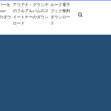
バーを
アリアナ・グランデ
ルーク電子
oc
のフルアルバムのス
ブック無料
kのダウ
イートナーのダウン
ダウンロー
ロード
ド