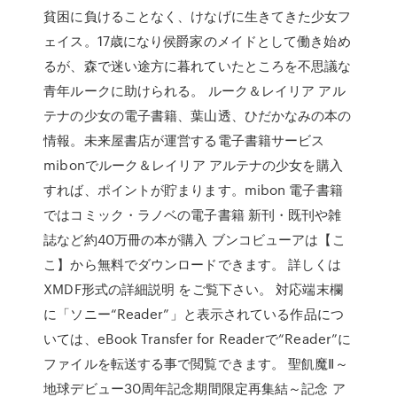
貧困に負けることなく、けなげに生きてきた少女フ
ェイス。17歳になり侯爵家のメイドとして働き始め
るが、森で迷い途方に暮れていたところを不思議な
青年ルークに助けられる。 ルーク＆レイリア アル
テナの少女の電子書籍、葉山透、ひだかなみの本の
情報。未来屋書店が運営する電子書籍サービス
mibonでルーク＆レイリア アルテナの少女を購入
すれば、ポイントが貯まります。mibon 電子書籍
ではコミック・ラノベの電子書籍 新刊・既刊や雑
誌など約40万冊の本が購入 ブンコビューアは【こ
こ】から無料でダウンロードできます。 詳しくは
XMDF形式の詳細説明 をご覧下さい。 対応端末欄
に「ソニー“Reader”」と表示されている作品につ
いては、eBook Transfer for Readerで“Reader”に
ファイルを転送する事で閲覧できます。 聖飢魔Ⅱ～
地球デビュー30周年記念期間限定再集結～記念 ア