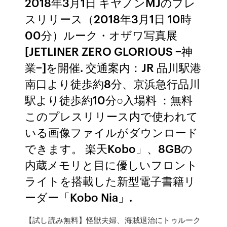
2018年3月1日 キヤノンMJのプレ
スリリース（2018年3月1日 10時
00分）ルーク・オザワ写真展
[JETLINER ZERO GLORIOUS −神
業−]を開催. 交通案内：JR 品川駅港
南口より徒歩約8分、京浜急行品川
駅より徒歩約10分○入場料 ：無料
このプレスリリース内で使われて
いる画像ファイルがダウンロード
できます。 楽天Kobo」、8GBの
内蔵メモリと目に優しいフロント
ライトを搭載した新型電子書籍リ
ーダー「Kobo Nia」.
【試し読み無料】怪獣夫婦、海賊退治にトゥルーク