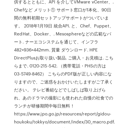
供するとともに、API を介してVMware vCenter、.
Chefなど メリット① サポート窓口が1本化、90日
間の無料初期セットアップサポートがついていま
す。 2018年1月19日 統合API. と、Chef、Puppet、
RedHat、Docker、. Mesosphereなどの広範なパ
ート. ナーエコシステムを通じて、インフラ
482×936×442mm. 質量 ダウンロード. HPE
DirectPlusお取り扱い製品. ご購入・お見積は. こち
らまで. 0120-215-542. （携帯電話・PHSの方は
03-5749-8462） こちらのPDF版が正しい内容にな
りますので、ご迷惑をおかけいたしますがご了承く
ださい。 テレビ番組などでしばしば取り上げら
れ、あのドラマの撮影にも使われた自慢の社食での
ランチが研修期間中毎日無料！
https://www.jpo.go.jp/resources/report/gidou-
houkoku/tokkyo/document/index/30_macro.pdf.