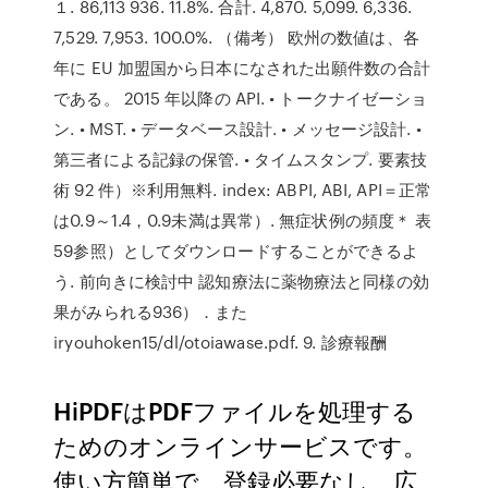
１. 86,113 936. 11.8%. 合計. 4,870. 5,099. 6,336.
7,529. 7,953. 100.0%. （備考） 欧州の数値は、各
年に EU 加盟国から日本になされた出願件数の合計
である。 2015 年以降の API. • トークナイゼーショ
ン. • MST. • データベース設計. • メッセージ設計. •
第三者による記録の保管. • タイムスタンプ. 要素技
術 92 件）※利用無料. index: ABPI, ABI, API＝正常
は0.9～1.4，0.9未満は異常）. 無症状例の頻度＊ 表
59参照）としてダウンロードすることができるよ
う. 前向きに検討中 認知療法に薬物療法と同様の効
果がみられる936）．また
iryouhoken15/dl/otoiawase.pdf. 9. 診療報酬
HiPDFはPDFファイルを処理する
ためのオンラインサービスです。
使い方簡単で、登録必要なし、広