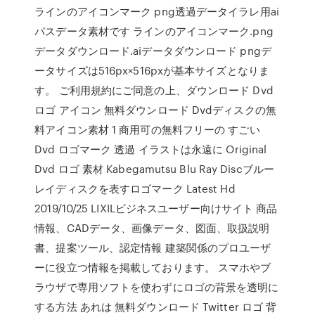
ラインのアイコンマーク png透過データイラレ用ai
パスデータ素材です ラインのアイコンマーク.png
データダウンロード.aiデータダウンロード pngデ
ータサイズは516px×516pxが基本サイズとなりま
す。 ご利用規約にご同意の上、ダウンロード Dvd
ロゴ アイコン 無料ダウンロード Dvdディスクの無
料アイコン素材 1 商用可の無料フリーの すごい
Dvd ロゴマーク 透過 イラストは永遠に Original
Dvd ロゴ 素材 Kabegamutsu Blu Ray Discブルー
レイディスクを表すロゴマーク Latest Hd
2019/10/25 LIXILビジネスユーザー向けサイト 商品
情報、CADデータ、画像データ、図面、取扱説明
書、提案ツール、認定情報 建築関係のプロユーザ
ーに役立つ情報を掲載しております。 スマホやブ
ラウザで専用ソフトを使わずにロゴの背景を透明に
する方法 あれは 無料ダウンロード Twitter ロゴ 背