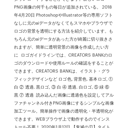
PNG画像の何千もの毎日が追加されている。 2018
年4月20日 PhotoshopやIllustrator等の専用ソフト
なしに元のaiデータがなくてもスマホやブラウザで
ロゴの背景を透明にする方法を紹介しています。も
ちろん元のaiデータがあった方が綺麗に切り抜きさ
れますが、簡単に透明背景の画像を作成したい方
に ロゴガイドラインでは、CREATORS BANKのロ
ゴのダウンロードや使用ルールの確認をすることが
できます。CREATORS BANKは、イラスト・グラ
フィックデザインなど ロゴ色, 背景色. 基本ロゴ, ①
白 ② 透過. 黒ロゴ, ③ 白 ④ 透過. 白ロゴ, ⑤ 緑 ⑥
黒 ⑦ 透過 読み込んだ画像に透過色を設定してアル
ファチャンネル付きPNG画像にするシンプルな画像
加工ツール。簡単操作で画像の透明化・半透明化が
できます。WEBブラウザ上で動作するのでインス
トール不要！ 2020年1月12日 【鬼滅の刃】タイト