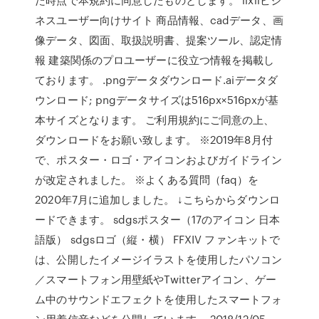
ネスユーザー向けサイト 商品情報、cadデータ、画
像データ、図面、取扱説明書、提案ツール、認定情
報 建築関係のプロユーザーに役立つ情報を掲載し
ております。 .pngデータダウンロード.aiデータダ
ウンロード; pngデータサイズは516px×516pxが基
本サイズとなります。 ご利用規約にご同意の上、
ダウンロードをお願い致します。 ※2019年8月付
で、ポスター・ロゴ・アイコンおよびガイドライン
が改定されました。 ※よくある質問（faq）を
2020年7月に追加しました。 ↓こちらからダウンロ
ードできます。 sdgsポスター（17のアイコン 日本
語版） sdgsロゴ（縦・横） FFXIV ファンキットで
は、公開したイメージイラストを使用したパソコン
／スマートフォン用壁紙やTwitterアイコン、ゲー
ム中のサウンドエフェクトを使用したスマートフォ
ン用着信音などを公開しています。 2018/12/05 -