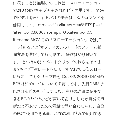
に戻すことは無理なの これは、スローモーション
で240 fpsでキャプチャされたビデオ用です。 mpv
でビデオを再生するだけの場合は、次のコマンドを
使用します。 mpv --vf 'lavfi=[setpts=6*PTS]' --af
'atempo=0.66667,atempo=0.5,atempo=0.5'
filename.MOV この「スローモーション」では[モ
ーフ]あるいは[オプティカルフロー]のフレーム補
間方法を選択して行えます。 操作はやり難いで
す。 というのはイベントクリップの長さをそのま
までVPで再生レートを0.10、すなわち10倍スロー
に設定してもクリップ長を Oct 02, 2009 · DMMの
PCｿﾌﾄﾀﾞｳﾝﾛｰﾄﾞについての質問です。先日DMMで
PCｿﾌﾄをﾀﾞｳﾝﾛｰﾄﾞしました。商品の詳細に使用で
きるPCのｽﾍﾟｯｸなどが書いてありましたが自分の判
断だと不安でしたので電話で問い合わせをし、自分
のPCで使用できる事、現在の利用状況で使用でき