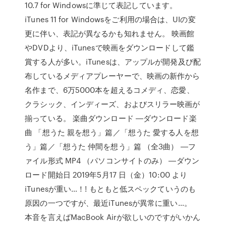
10.7 for Windowsに準じて表記しています。
iTunes 11 for Windowsをご利用の場合は、UIの変
更に伴い、表記が異なるかも知れません。 映画館
やDVDより、iTunesで映画をダウンロードして鑑
賞する人が多い。iTunesは、アップルが開発及び配
布しているメディアプレーヤーで、映画の新作から
名作まで、6万5000本を超えるコメディ、恋愛、
クラシック、インディーズ、およびスリラー映画が
揃っている。 楽曲ダウンロード ―ダウンロード楽
曲 「想うた 親を想う」篇／「想うた 愛する人を想
う」篇／「想うた 仲間を想う」篇 （全3曲） ―フ
ァイル形式 MP4 （パソコンサイトのみ） ―ダウン
ロード開始日 2019年5月17 日（金）10:00 より
iTunesが重い…！! もともと低スペックていうのも
原因の一つですが、最近iTunesが異常に重い…。
本音を言えばMacBook Airが欲しいのですがいかん