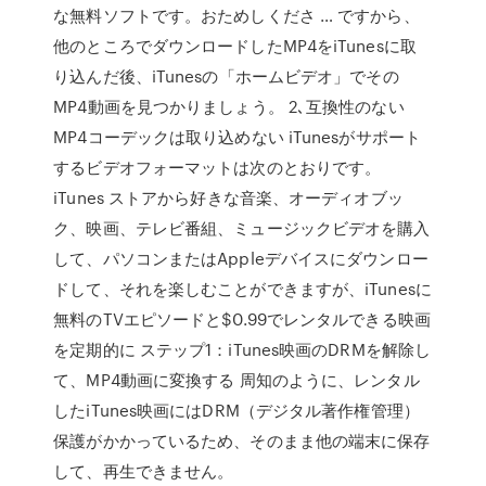
な無料ソフトです。おためしくださ … ですから、
他のところでダウンロードしたMP4をiTunesに取
り込んだ後、iTunesの「ホームビデオ」でその
MP4動画を見つかりましょう。 2､互換性のない
MP4コーデックは取り込めない iTunesがサポート
するビデオフォーマットは次のとおりです。
iTunes ストアから好きな音楽、オーディオブッ
ク、映画、テレビ番組、ミュージックビデオを購入
して、パソコンまたはAppleデバイスにダウンロー
ドして、それを楽しむことができますが、iTunesに
無料のTVエピソードと$0.99でレンタルできる映画
を定期的に ステップ1：iTunes映画のDRMを解除し
て、MP4動画に変換する 周知のように、レンタル
したiTunes映画にはDRM（デジタル著作権管理）
保護がかかっているため、そのまま他の端末に保存
して、再生できません。